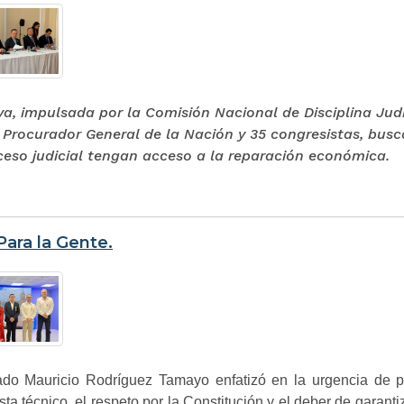
iva, impulsada por la Comisión Nacional de Disciplina Judi
l Procurador General de la Nación y 35 congresistas, bu
ceso judicial tengan acceso a la reparación económica.
 Para la Gente.
ado Mauricio Rodríguez Tamayo enfatizó en la urgencia de pos
sta técnico, el respeto por la Constitución y el deber de garanti