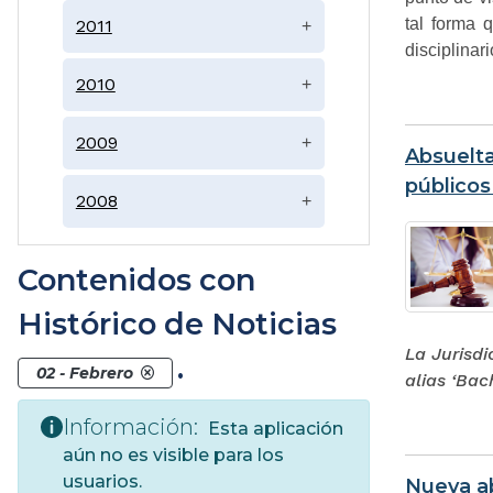
tal forma 
2011
+
disciplinar
2010
+
2009
+
Absuelta
públicos
2008
+
Contenidos con
Histórico de Noticias
La Jurisdi
.
02 - Febrero
alias ‘Bac
Información:
Esta aplicación
aún no es visible para los
usuarios.
Nueva ab