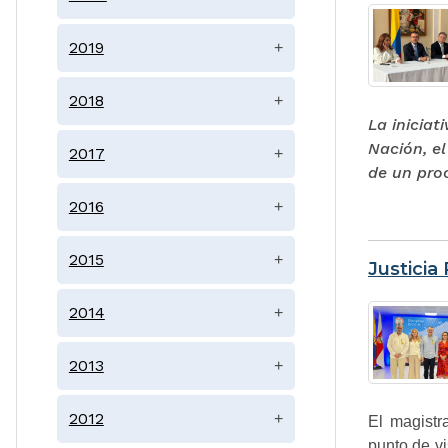
2019
+
2018
+
La iniciat
Nación, e
2017
+
de un pro
2016
+
2015
+
Justicia
2014
+
2013
+
2012
+
El magistr
punto de vi