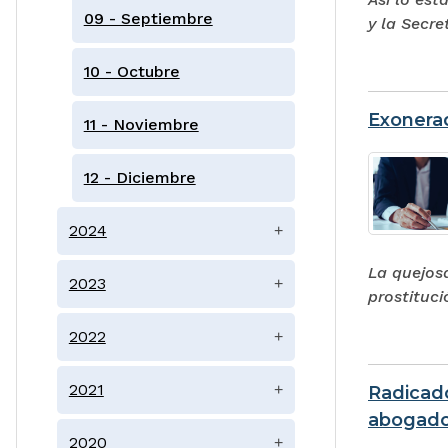
09 - Septiembre
y la Secre
10 - Octubre
Exonerad
11 - Noviembre
12 - Diciembre
2024
+
La quejosa
2023
+
prostituci
2022
+
2021
+
Radicado
abogad
2020
+