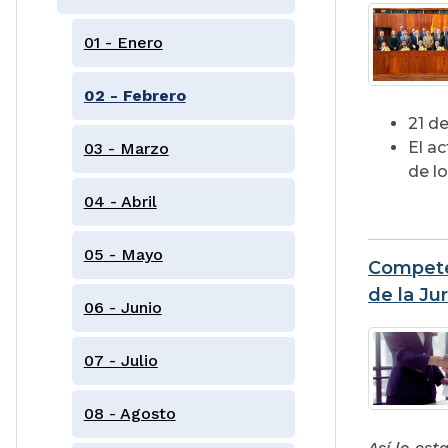
01 - Enero
02 - Febrero
21 de
El ac
03 - Marzo
de l
04 - Abril
05 - Mayo
Competen
de la Jur
06 - Junio
07 - Julio
08 - Agosto
Así lo est