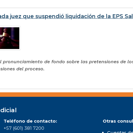
da juez que suspendió liquidación de la EPS Sa
l pronunciamiento de fondo sobre las pretensiones de l
siones del proceso.
dicial
Teléfono de contacto:
Otras consul
+57 (601) 381 7200
Cuentas de