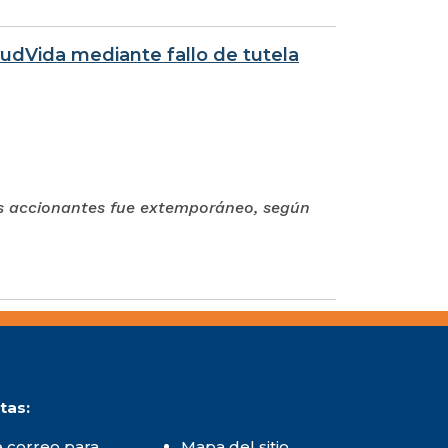
ludVida mediante fallo de tutela
os accionantes fue extemporáneo, según
tas:
 correo para
Mapa del sitio