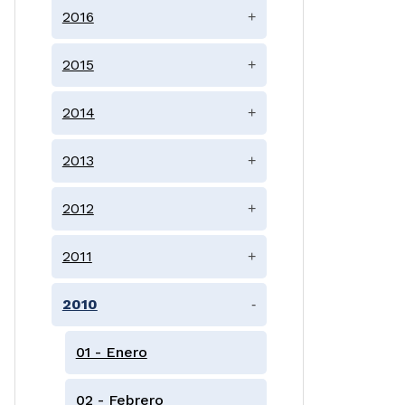
2016
+
2015
+
2014
+
2013
+
2012
+
2011
+
2010
-
01 - Enero
02 - Febrero