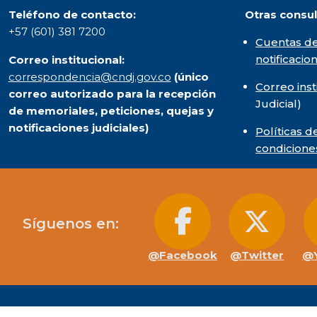
Teléfono de contacto:
Otras consul
+57 (601) 381 7200
Cuentas de
notificacio
Correo institucional:
correspondencia@cndj.gov.co
(único
Correo inst
correo autorizado para la recepción
Judicial)
de memoriales, peticiones, quejas y
notificaciones judiciales)
Políticas d
condicione
Síguenos en:
@Facebook
@Twitter
@Y