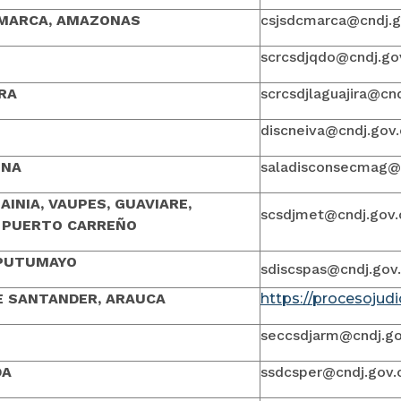
MARCA, AMAZONAS
csjsdcmarca@cndj.g
scrcsdjqdo@cndj.go
RA
scrcsdjlaguajira@cn
discneiva@cndj.gov
ENA
saladisconsecmag@c
AINIA, VAUPES, GUAVIARE,
scsdjmet@cndj.gov.
, PUERTO CARREÑO
 PUTUMAYO
sdiscspas@cndj.gov
E SANTANDER, ARAUCA
https://procesojud
seccsdjarm@cndj.go
DA
ssdcsper@cndj.gov.