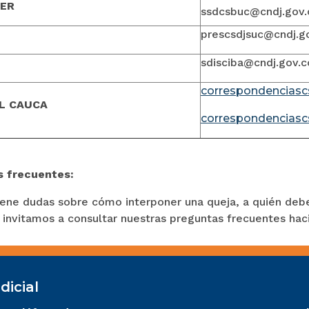
ER
ssdcsbuc@cndj.gov.
prescsdjsuc@cndj.g
sdisciba@cndj.gov.c
correspondenciasc
L CAUCA
correspondenciasc
s frecuentes:
tiene dudas sobre cómo interponer una queja, a quién deb
o invitamos a consultar nuestras preguntas frecuentes ha
dicial