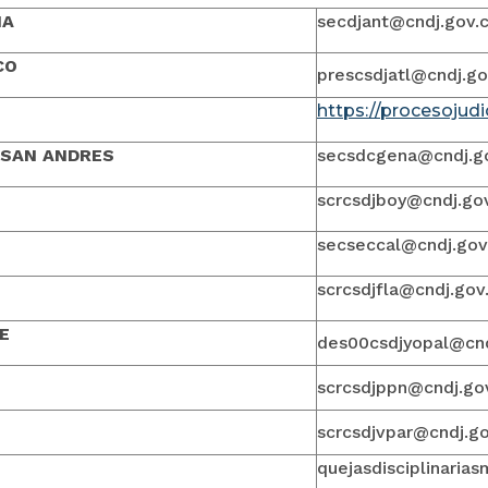
IA
secdjant@cndj.gov.
CO
prescsdjatl@cndj.go
https://procesojud
 SAN ANDRES
secsdcgena@cndj.g
scrcsdjboy@cndj.go
secseccal@cndj.gov
scrcsdjfla@cndj.gov
E
des00csdjyopal@cnd
scrcsdjppn@cndj.go
scrcsdjvpar@cndj.go
quejasdisciplinaria