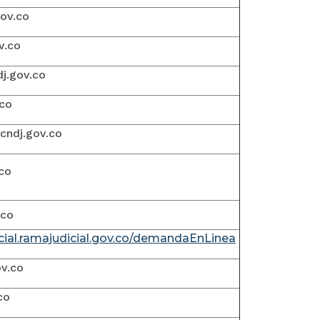
ov.co
v.co
dj.gov.co
.co
ndj.gov.co
co
.co
icial.ramajudicial.gov.co/demandaEnLinea
v.co
co