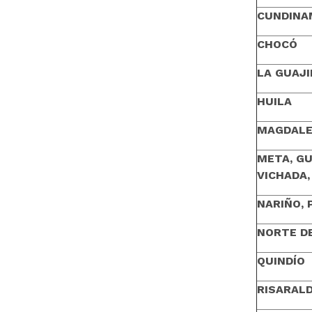
CUNDINA
CHOCÓ
LA GUAJI
HUILA
MAGDAL
META, GU
VICHADA
NARIÑO,
NORTE D
QUINDÍO
RISARAL