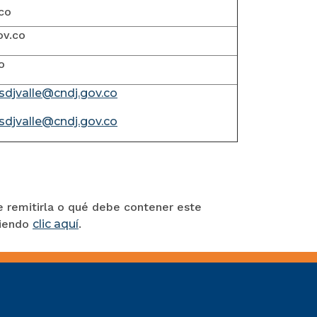
co
ov.co
o
sdjvalle@cndj.gov.co
sdjvalle@cndj.gov.co
e remitirla o qué debe contener este
ciendo
clic aquí
.