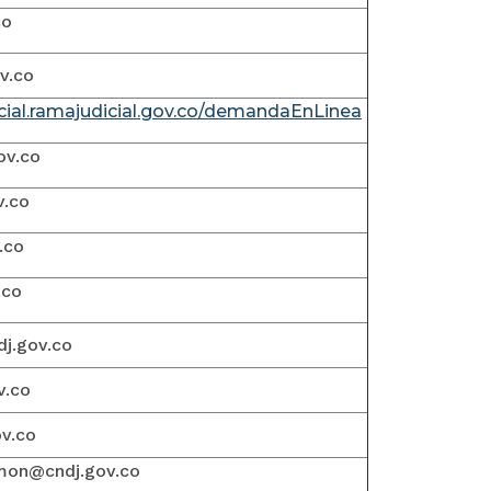
co
v.co
icial.ramajudicial.gov.co/demandaEnLinea
ov.co
v.co
.co
.co
j.gov.co
v.co
v.co
smon@cndj.gov.co