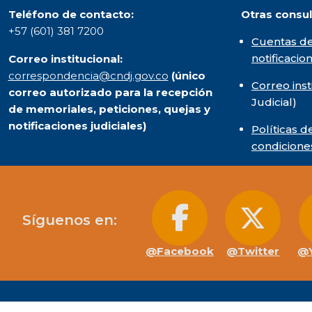
Teléfono de contacto:
Otras consul
+57 (601) 381 7200
Cuentas de
notificacio
Correo institucional:
correspondencia@cndj.gov.co
(único
Correo inst
correo autorizado para la recepción
Judicial)
de memoriales, peticiones, quejas y
notificaciones judiciales)
Políticas d
condicione
Síguenos en:
@Facebook
@Twitter
@Y