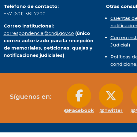
Teléfono de contacto:
Otras consul
+57 (601) 381 7200
Cuentas de
notificacio
Correo institucional:
correspondencia@cndj.gov.co
(único
Correo inst
correo autorizado para la recepción
Judicial)
de memoriales, peticiones, quejas y
notificaciones judiciales)
Políticas d
condicione
Síguenos en:
@Facebook
@Twitter
@Y