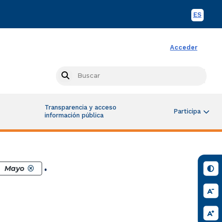
ES
Spani
Acceder
Busc
Search
Transparencia y acceso
Participa
información pública
.
Mayo