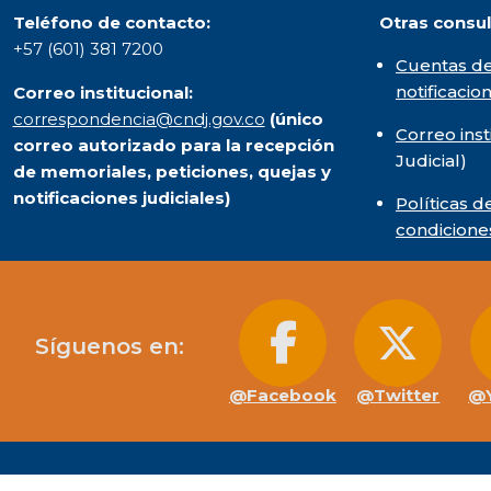
Teléfono de contacto:
Otras consul
+57 (601) 381 7200
Cuentas de
notificacio
Correo institucional:
correspondencia@cndj.gov.co
(único
Correo inst
correo autorizado para la recepción
Judicial)
de memoriales, peticiones, quejas y
notificaciones judiciales)
Políticas d
condicione
Síguenos en:
@Facebook
@Twitter
@Y