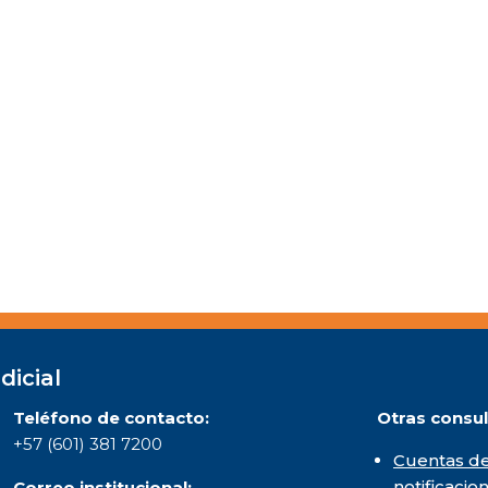
dicial
Teléfono de contacto:
Otras consul
+57 (601) 381 7200
Cuentas de
notificacio
Correo institucional: