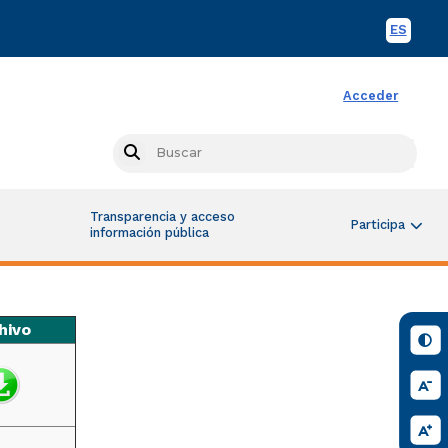
ES
Spani
Acceder
Busc
Search
Transparencia y acceso
Participa
información pública
hivo