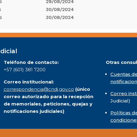
29/08/2024
S
30/08/2024
S
30/08/2024
S
dicial
Teléfono de contacto:
Otras consul
+57 (601) 381 7200
Cuentas de
notificacio
Correo institucional:
correspondencia@cndj.gov.co
(único
Correo inst
correo autorizado para la recepción
Judicial)
de memoriales, peticiones, quejas y
notificaciones judiciales)
Políticas d
condicione