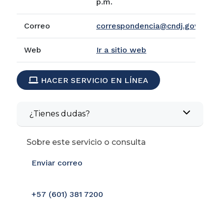
p.m.
Correo
correspondencia@cndj.gov.co
Web
Ir a sitio web
ICON
HACER SERVICIO EN LÍNEA
¿Tienes dudas?
Sobre este servicio o consulta
icon
Enviar correo
icon
+57 (601) 381 7200