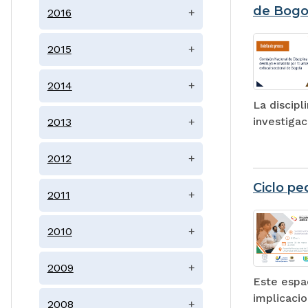
de Bogo
2016
+
2015
+
2014
+
La discipl
investiga
2013
+
2012
+
Ciclo p
2011
+
2010
+
2009
+
Este espac
implicacio
2008
+