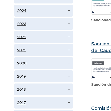
2024
+
Sancionad
2023
+
2022
+
Sanción 
2021
+
del Cau
2020
+
2019
+
Sanción de
2018
+
2017
+
Comisión