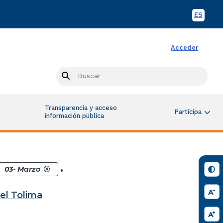
ES
Spani
Acceder
Busc
Search
Transparencia y acceso
Participa
información pública
.
03- Marzo
el Tolima