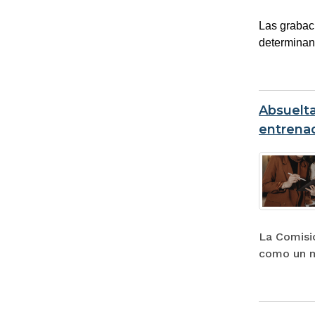
Las grabaci
determinan
Absuelta
entrenad
La Comisió
como un m