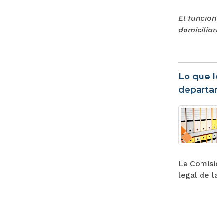
El funcio
domiciliar
Lo que l
departa
La Comisi
legal de l