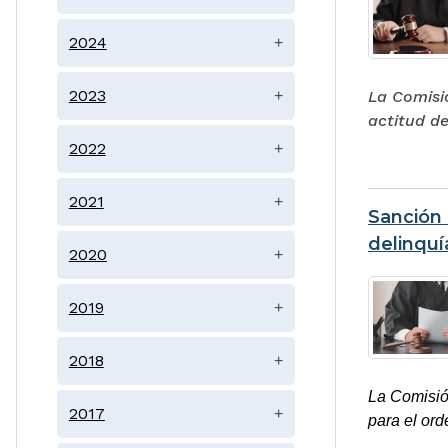
2024
+
2023
+
La Comisió
actitud d
2022
+
2021
+
Sanción 
delinquí
2020
+
2019
+
2018
+
La Comisión
2017
+
para el ord