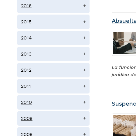
2016
+
Absuelta
2015
+
2014
+
2013
+
La funcion
2012
+
jurídica d
2011
+
2010
+
Suspendi
2009
+
2008
+