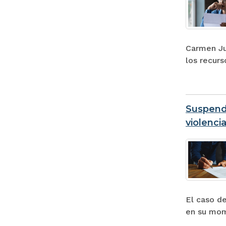
Carmen Ju
los recur
Suspend
violencia
El caso d
en su mom