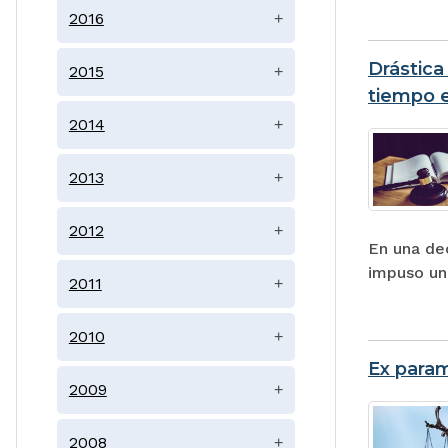
2016
+
Drástica
2015
+
tiempo e
2014
+
2013
+
2012
+
En una dec
impuso una
2011
+
2010
+
Ex param
2009
+
2008
+