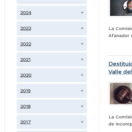
2024
+
2023
+
La Comisi
Afanador 
2022
+
2021
+
Destitui
Valle de
2020
+
2019
+
2018
+
La Comisió
2017
+
de incomp