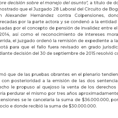
libre decisión sobre el manejo del asunto",
a título de d
ostrado que el Juzgado 28 Laboral del Circuito de Bog
n Alexander Hernández contra Colpensiones, don
recadas por la parte actora y se condenó a la entid
sadas por el concepto de pensión de invalidez entre el
2014, así como el reconocimiento de intereses mora
urrida, el juzgado ordenó la remisión de expediente a la
otá para que el fallo fuera revisado en grado jurisdi
iante decisión del 30 de septiembre de 2015 resolvió co
rmó que de las pruebas obrantes en el plenario tendien
 con posterioridad a la emisión de las dos sentencias
echo le propuso al quejoso la venta de los derechos 
ría perdurar el mismo por tres años aproximadamente
tensiones se le cancelaria la suma de $36.000.000, por
ocio e donde recibió la suma de $30.000.000.