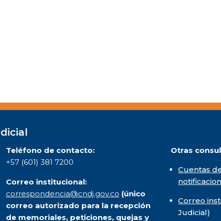
dicial
Teléfono de contacto:
Otras consul
+57 (601) 381 7200
Cuentas de
notificacio
Correo institucional:
correspondencia@cndj.gov.co
(único
Correo inst
correo autorizado para la recepción
Judicial)
de memoriales, peticiones, quejas y