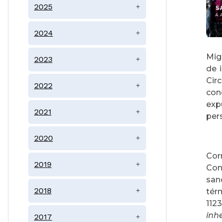
2025
+
2024
+
Mig
2023
+
de 
Cir
2022
+
con
exp
2021
+
per
2020
+
Cor
2019
+
Con
san
2018
+
tér
112
inh
2017
+