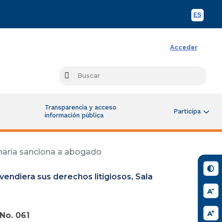
ES
Spani
Acceder
Busc
Search
Transparencia y acceso
Participa
información pública
linaria sanciona a abogado
 vendiera sus derechos litigiosos, Sala
No. 061