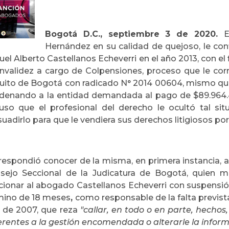
Bogotá D.C., septiembre 3 de 2020.
E
Hernández en su calidad de quejoso, le conf
uel Alberto Castellanos Echeverri en el año 2013, con e
invalidez a cargo de Colpensiones, proceso que le co
cuito de Bogotá con radicado N° 2014 00604, mismo que
denando a la entidad demandada al pago de $89.964
uso que el profesional del derecho le ocultó tal sit
suadirlo para que le vendiera sus derechos litigiosos p
respondió conocer de la misma, en primera instancia, a la
sejo Seccional de la Judicatura de Bogotá, quien me
cionar al abogado Castellanos Echeverri con suspensión 
mino de 18 meses
,
como responsable de la falta prevista e
3 de 2007, que reza
"callar, en todo o en parte, hechos,
erentes a la gestión encomendada o alterarle la infor