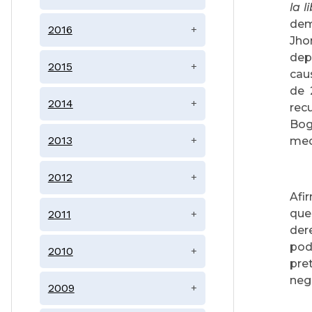
la 
dem
2016
+
Jho
dep
2015
+
cau
de 
2014
+
rec
Bog
2013
+
med
2012
+
Afi
que
2011
+
der
pod
2010
+
pre
neg
2009
+